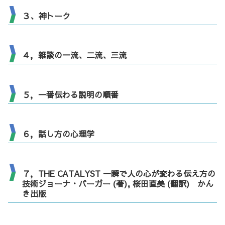
３、神トーク
４，雑談の一流、二流、三流
５，一番伝わる説明の順番
６，話し方の心理学
７，THE CATALYST 一瞬で人の心が変わる伝え方の
技術ジョーナ・バーガー (著), 桜田直美 (翻訳) かん
き出版